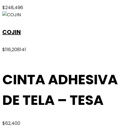
$
248,496
COJIN
$
116,208
141
CINTA ADHESIVA
DE TELA – TESA
$
62,400