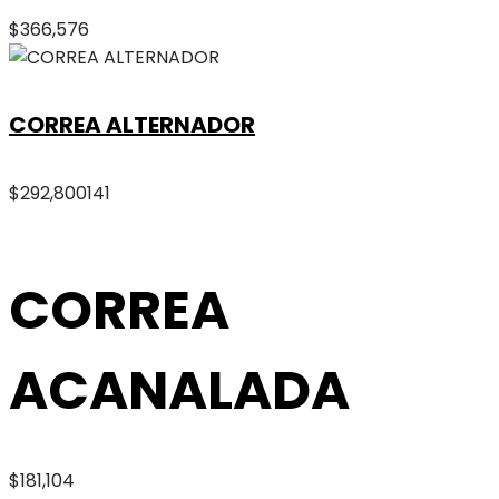
$
366,576
CORREA ALTERNADOR
$
292,800
141
CORREA
ACANALADA
$
181,104