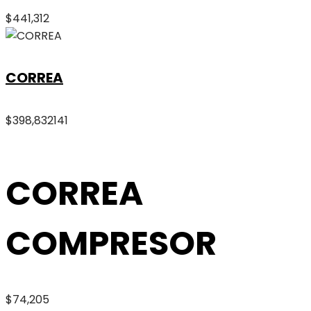
$
441,312
CORREA
$
398,832
141
CORREA
COMPRESOR
$
74,205