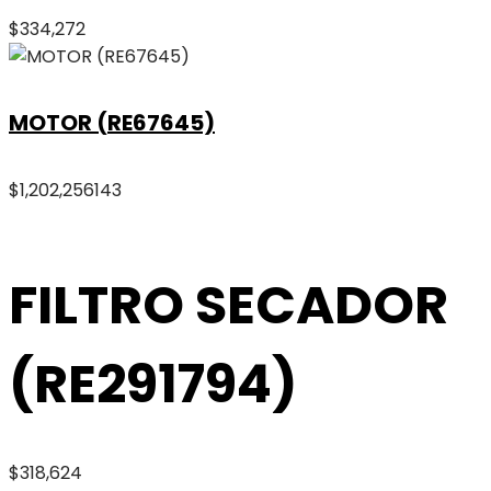
$
334,272
MOTOR (RE67645)
$
1,202,256
143
FILTRO SECADOR
(RE291794)
$
318,624