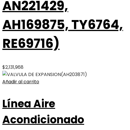
AN221429,
AH169875, TY6764,
RE69716)
$
2,131,968
Añadir al carrito
Línea Aire
Acondicionado