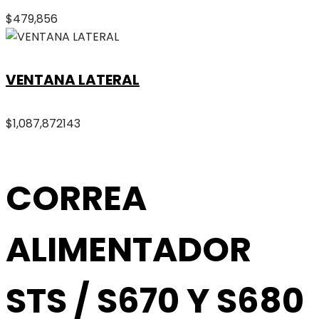
$
479,856
VENTANA LATERAL
$
1,087,872
143
CORREA
ALIMENTADOR
STS / S670 Y S680